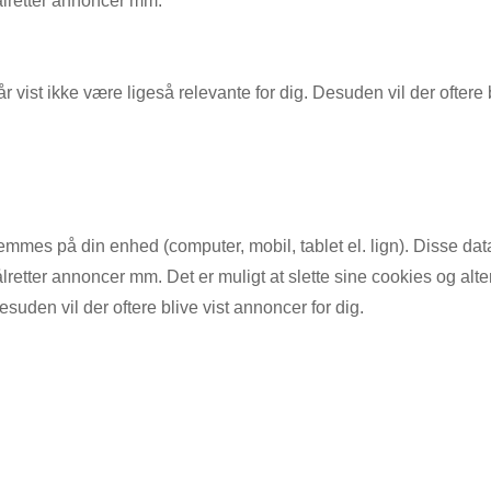
ålretter annoncer mm.
år vist ikke være ligeså relevante for dig. Desuden vil der oftere
mes på din enhed (computer, mobil, tablet el. lign). Disse dat
retter annoncer mm. Det er muligt at slette sine cookies og alter
esuden vil der oftere blive vist annoncer for dig.