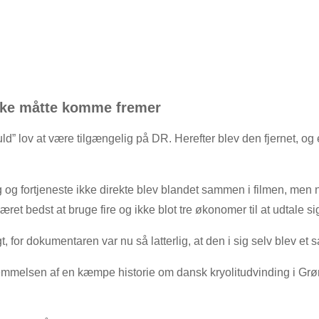
ikke måtte komme frem​er
d” lov at være tilgængelig på DR. Herefter blev den fjernet, o
 fortjeneste ikke direkte blev blandet sammen i filmen, men nogl
t bedst at bruge fire og ikke blot tre økonomer til at udtale si
gt, for dokumentaren var nu så latterlig, at den i sig selv blev 
nemmelsen af en kæmpe historie om dansk kryolitudvinding i Gr