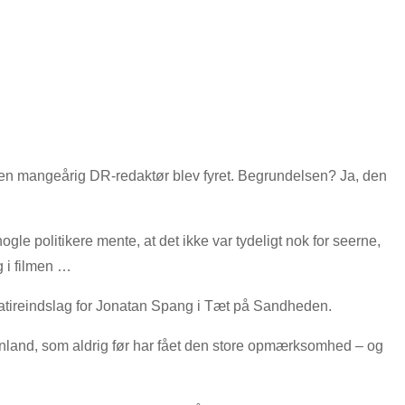
g en mangeårig DR-redaktør blev fyret. Begrundelsen? Ja, den
e politikere mente, at det ikke var tydeligt nok for seerne,
g i filmen …
et satireindslag for Jonatan Spang i Tæt på Sandheden.
ønland, som aldrig før har fået den store opmærksomhed – og