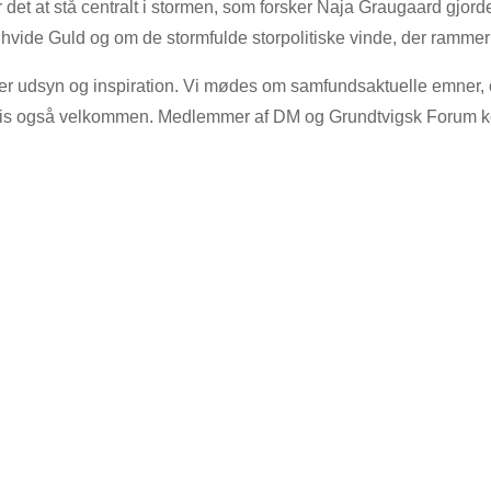
ar det at stå centralt i stormen, som forsker Naja Graugaard gj
ide Guld og om de stormfulde storpolitiske vinde, der rammer 
er udsyn og inspiration. Vi mødes om samfundsaktuelle emner, og
igvis også velkommen. Medlemmer af DM og Grundtvigsk Forum ko