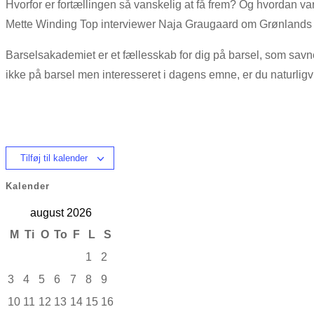
Hvorfor er fortællingen så vanskelig at få frem? Og hvordan v
Mette Winding Top interviewer Naja Graugaard om Grønlands hv
Barselsakademiet er et fællesskab for dig på barsel, som savn
ikke på barsel men interesseret i dagens emne, er du naturl
Tilføj til kalender
Kalender
august 2026
M
Ti
O
To
F
L
S
1
2
3
4
5
6
7
8
9
10
11
12
13
14
15
16