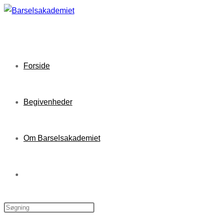
Skip
to
content
Forside
Begivenheder
Om Barselsakademiet
Toggle
website