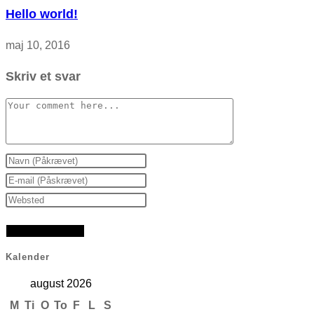
Hello world!
maj 10, 2016
Skriv et svar
Comment
Enter
your
Enter
name
your
Enter
or
email
your
username
address
website
to
to
URL
Kalender
comment
comment
(optional)
august 2026
M
Ti
O
To
F
L
S