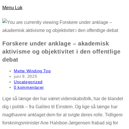
Menu
Luk
search
Forskere under anklage – akademisk
aktivisme og objektivitet i den offentlige
debat
Post
Mette Winding Top
author:
Post
juni 9, 2025
published:
Post
Uncategorized
category:
Post
0 kommentarer
comments:
Lige så længe der har været videnskabsfolk, har de blandet
dig i politik – fra Galileo til Einstein. Og lige så længe har
magthavere anklaget dem for at svigte deres rolle. Tidligere
forskningsminister Ane Halsboe-Jørgensen frabad sig for