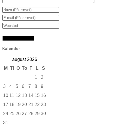
Enter
your
Enter
name
your
Enter
or
email
your
username
address
website
to
to
URL
Kalender
comment
comment
(optional)
august 2026
M
Ti
O
To
F
L
S
1
2
3
4
5
6
7
8
9
10
11
12
13
14
15
16
17
18
19
20
21
22
23
24
25
26
27
28
29
30
31