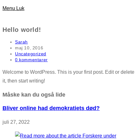
Menu
Luk
search
Hello world!
Post
Sarah
author:
Post
maj 10, 2016
published:
Post
Uncategorized
category:
Post
0 kommentarer
comments:
Welcome to WordPress. This is your first post. Edit or delete
it, then start writing!
Måske kan du også lide
Bliver online had demokratiets død?
juli 27, 2022