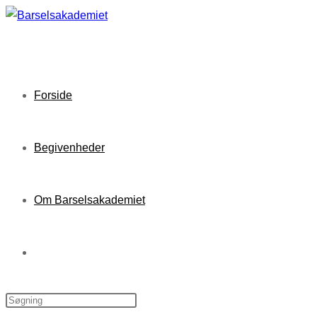
Skip
to
content
Forside
Begivenheder
Om Barselsakademiet
Toggle
website